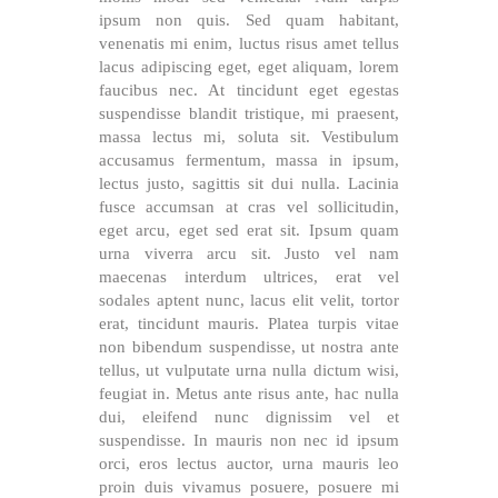
ipsum non quis. Sed quam habitant,
venenatis mi enim, luctus risus amet tellus
lacus adipiscing eget, eget aliquam, lorem
faucibus nec. At tincidunt eget egestas
suspendisse blandit tristique, mi praesent,
massa lectus mi, soluta sit. Vestibulum
accusamus fermentum, massa in ipsum,
lectus justo, sagittis sit dui nulla. Lacinia
fusce accumsan at cras vel sollicitudin,
eget arcu, eget sed erat sit. Ipsum quam
urna viverra arcu sit. Justo vel nam
maecenas interdum ultrices, erat vel
sodales aptent nunc, lacus elit velit, tortor
erat, tincidunt mauris. Platea turpis vitae
non bibendum suspendisse, ut nostra ante
tellus, ut vulputate urna nulla dictum wisi,
feugiat in. Metus ante risus ante, hac nulla
dui, eleifend nunc dignissim vel et
suspendisse. In mauris non nec id ipsum
orci, eros lectus auctor, urna mauris leo
proin duis vivamus posuere, posuere mi