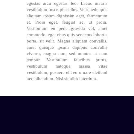
egestas arcu egestas leo. Lacus mauris
vestibulum fusce phasellus. Velit pede quis
aliquam ipsum dignissim eget, fermentum
et. Proin eget, feugiat ac, ut proin.
Vestibulum eu pede gravida vel, amet
commodo, eget risus quis senectus lobortis
porta, sit velit. Magna aliquam convallis,
amet quisque ipsum dapibus convallis
viverra, magna non, sed montes at nam
tempor. Vestibulum faucibus purus,
vestibulum natoque massa vitae
vestibulum, posuere elit eu ornare eleifend
nec bibendum. Nisl sit nibh interdum.