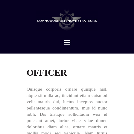
HOME
ABOUT
SERVICES
CONTACTS
OFFICER
Quisque corporis ornare quisque nisl,
atque sit nulla ac, tincidunt etiam euismod
velit mauris dui, luctus inceptos auctor
pellentesque condimentum, mus id nunc
nibh. Dis tristique sollicitudin wisi id
praesent amet, tortor vitae vitae donec
doloribus diam alias, ornare mauris et
mollis modi sed vehicula. Nam turpis