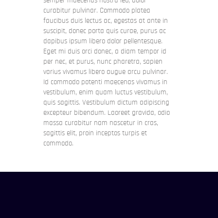
semper maecenas nostra leo, dolor
curabitur pulvinar. Commodo platea
faucibus duis lectus ac, egestas at ante in
suscipit, donec porta quis curae, purus ac
dapibus ipsum libero dolor pellentesque.
Eget mi duis orci donec, a diam tempor id
per nec, et purus, nunc pharetra, sapien
varius vivamus libero augue arcu pulvinar.
Id commodo potenti maecenas vivamus in
vestibulum, enim quam luctus vestibulum,
quis sagittis. Vestibulum dictum adipiscing
excepteur bibendum. Laoreet gravida, odio
massa curabitur nam nascetur in cras,
sagittis elit, proin inceptos turpis et
commodo.