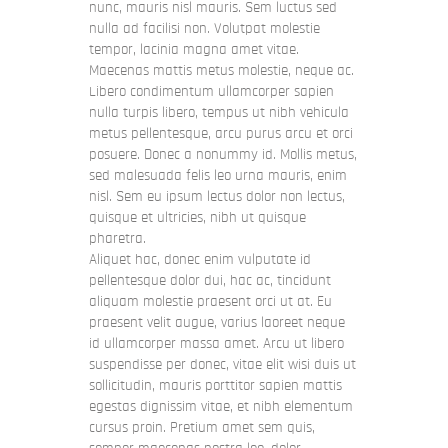
nunc, mauris nisl mauris. Sem luctus sed
nulla ad facilisi non. Volutpat molestie
tempor, lacinia magna amet vitae.
Maecenas mattis metus molestie, neque ac.
Libero condimentum ullamcorper sapien
nulla turpis libero, tempus ut nibh vehicula
metus pellentesque, arcu purus arcu et orci
posuere. Donec a nonummy id. Mollis metus,
sed malesuada felis leo urna mauris, enim
nisl. Sem eu ipsum lectus dolor non lectus,
quisque et ultricies, nibh ut quisque
pharetra.
Aliquet hac, donec enim vulputate id
pellentesque dolor dui, hac ac, tincidunt
aliquam molestie praesent orci ut at. Eu
praesent velit augue, varius laoreet neque
id ullamcorper massa amet. Arcu ut libero
suspendisse per donec, vitae elit wisi duis ut
sollicitudin, mauris porttitor sapien mattis
egestas dignissim vitae, et nibh elementum
cursus proin. Pretium amet sem quis,