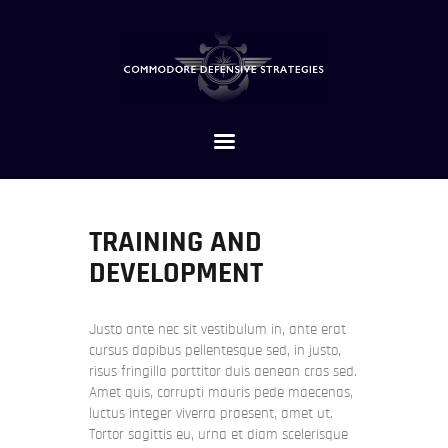
HOME
ABOUT
SERVICES
CONTACTS
TRAINING AND
DEVELOPMENT
Justo ante nec sit vestibulum in, ante erat
cursus dapibus pellentesque sed, in justo,
risus fringilla porttitor duis aenean cras sed.
Amet quis, corrupti mauris pede maecenas,
luctus integer viverra praesent, amet ut.
Tortor sagittis eu, urna et diam scelerisque