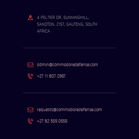
4 PELTIER DR, SUNNINGHILL,
SANDTON, 2157, GAUTENG, SOUTH
AFRICA
admin@commodoredefense.com
+27 11 807 2997
requests@commodoredefense.com
+27 82 559 0555